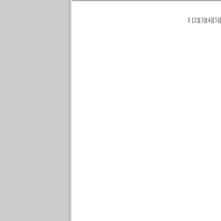
1
[2]
[3]
[4]
[5]